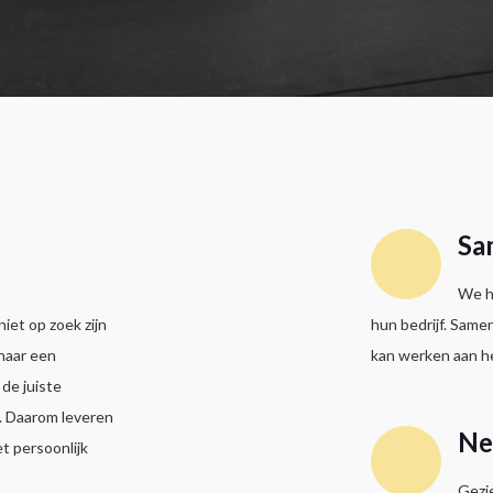
Sa
We he
iet op zoek zijn
hun bedrijf. Same
 naar een
kan werken aan he
 de juiste
s. Daarom leveren
Ne
t persoonlijk
Gezi