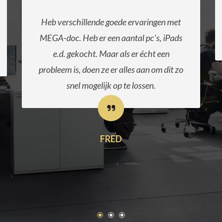
Zeer snelle levering, correcte plaatsing en
klantvriendelijk. Zoals het hoort!
JOERI