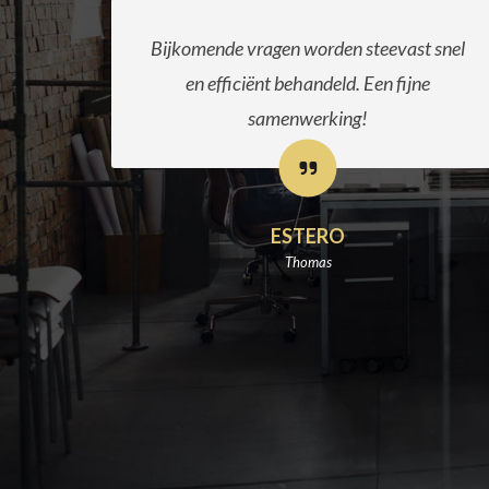
 snel
Heb verschillende goede ervaringen met
e
MEGA-doc. Heb er een aantal pc's, iPads
e.d. gekocht. Maar als er écht een
probleem is, doen ze er alles aan om dit zo
snel mogelijk op te lossen.
FRED